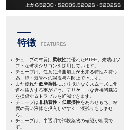
──
特徴
FEATURES
チュ－ブの材質は
柔軟性
に優れたPTFE、先端はソ
フトな球状シリコンを採用しています。
チューブは、任意に湾曲加工が出来る特性を持つ
為、肺・気管への誤投与を防止できます。
また優れた
低摩擦性
により抵抗なくスムーズに食
道へ挿入する事ができ、デリケートな近接諸臓器
を損傷するトラブルを軽減できます。
チューブは
非粘着性
・
低摩擦性
をあわせもち、粘
度の高い液体も投入しやすく、液残りもしませ
ん。
チューブは、半透明で試験薬物の確認が容易で
す。