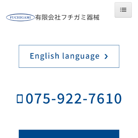
トップページ
会社案内
当社製品の特長
製品紹介
DISPOSABLE経口ゾンデ
ディスポシリンジ0.5ml
アニマル・マーカー
静脈注射用保定器
採血分離器材