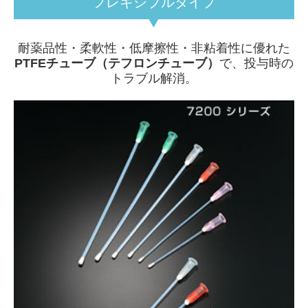
フレキシブルタイプ
耐薬品性・柔軟性・低摩擦性・非粘着性に優れた
PTFEチューブ（テフロンチューブ）
で、投与時の
トラブル解消。